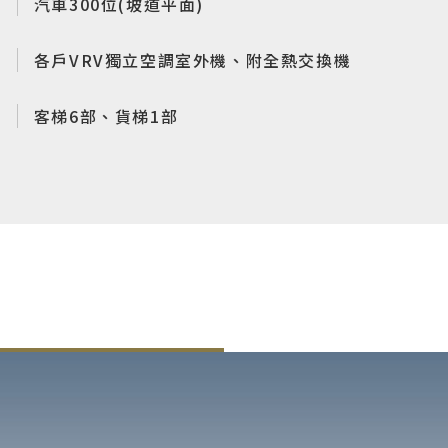
位
汽車300位(坡道平面)
統
各戶VRV獨立空調室外機、附全熱交換機
劃
客梯6部、貨梯1部