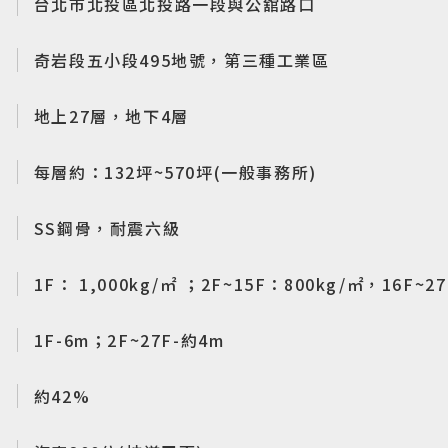
址
台北市北投區北投路一段與公舘路口
區
奇岩段五小段495地號，第三種工業區
劃
地上27層，地下4層
途
每層約：132坪~570坪(一般事務所)
構
SS鋼骨，耐震六級
重
1F： 1,000kg/㎡ ；2F~15F：800kg/㎡，16F~27
度
1F-6m；2F~27F-約4m
比
約42%