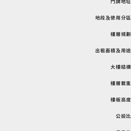
門牌地
地段
及
使用分
樓層規
出租面積及用
大樓結
樓層載
樓板高
公設