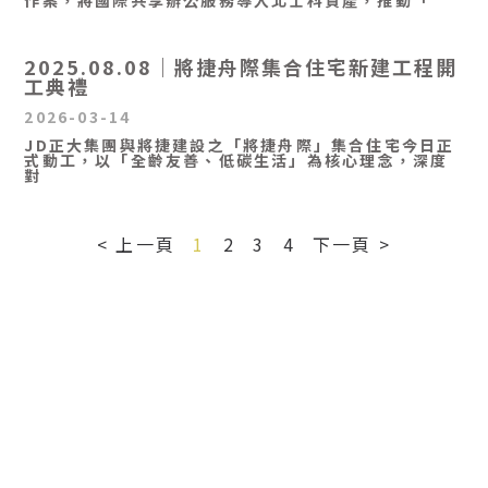
作案，將國際共享辦公服務導入北士科資產，推動「
2025.08.08｜將捷舟際集合住宅新建工程開
工典禮
2026-03-14
JD正大集團與將捷建設之「將捷舟際」集合住宅今日正
式動工，以「全齡友善、低碳生活」為核心理念，深度
對
< 上一頁
1
2
3
4
下一頁 >
電話 : 02-2541-9313 | 02-2895-8333
傳真：02-2893-2233