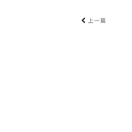
上一篇
2025.11.17
舟際集合住宅開