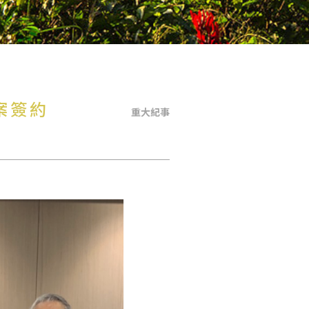
案簽約
重大紀事