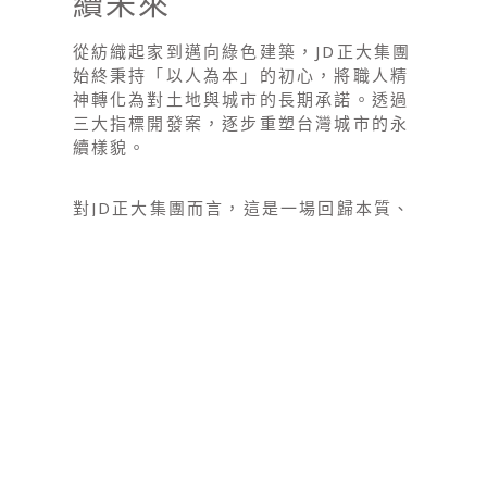
續未來
從紡織起家到邁向綠色建築，JD正大集團
始終秉持「以人為本」的初心，將職人精
神轉化為對土地與城市的長期承諾。透過
三大指標開發案，逐步重塑台灣城市的永
續樣貌。
對JD正大集團而言，這是一場回歸本質、
持續精進的長期實踐。在硬體建設之外，
集團以「久號｜永壽文教基金會」為軟實
力載體，推動預防公益，關注教育、療癒
與健康韌性，將健康價值落實於日常生
活。
承載一甲子的誠信基石，JD正大集團將持
續深化ESG空間標準，讓建築不只是承載
生活的容器，更成為回應未來的解方。於
城市之中，織造出兼具長期價值與深遠影
響的永續綠洲。詳細內容可至JD正大集團