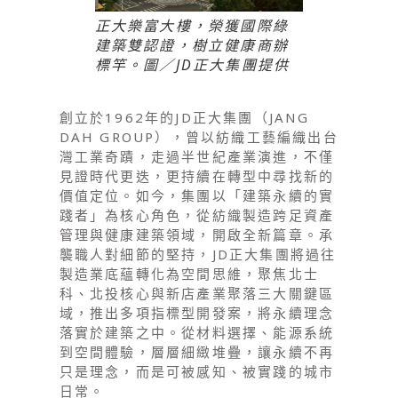
正大樂富大樓，榮獲國際綠
建築雙認證，樹立健康商辦
標竿。圖／JD正大集團提供
創立於1962年的JD正大集團（JANG
DAH GROUP），曾以紡織工藝編織出台
灣工業奇蹟，走過半世紀產業演進，不僅
見證時代更迭，更持續在轉型中尋找新的
價值定位。如今，集團以「建築永續的實
踐者」為核心角色，從紡織製造跨足資產
管理與健康建築領域，開啟全新篇章。承
襲職人對細節的堅持，JD正大集團將過往
製造業底蘊轉化為空間思維，聚焦北士
科、北投核心與新店產業聚落三大關鍵區
域，推出多項指標型開發案，將永續理念
落實於建築之中。從材料選擇、能源系統
到空間體驗，層層細緻堆疊，讓永續不再
只是理念，而是可被感知、被實踐的城市
日常。