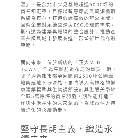
滙」，是台北市少見基地超過6000坪的
商業都更案，目標以智慧節能與資源循環
系統為核心，打造低碳高效的辦公場域，
回應企業對永續營運與ESG治理的需求，
期待透過建築與環境的整合設計，推動產
業升級與城市發展並進，形塑新世代商辦
典範。
面向未來，位於新店的「正大MID
TOWN」作為集團前瞻布局的重要一環，
除了透過都市都更回饋逾2500坪公園綠
地興建地下捷運站，更將導入高規格的健
康建築標準與生物調節設計與生態美學於
全區5萬餘坪的商業開發，期許能打造工
作與生活共生的未來聚落，為城市注入持
續進化的永續動能。
堅守長期主義，織造永